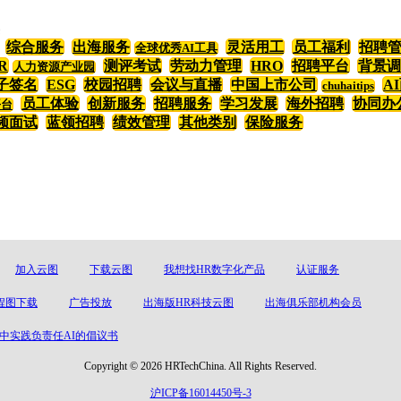
综合服务
出海服务
灵活用工
员工福利
招聘
全球优秀AI工具
R
测评考试
劳动力管理
HRO
招聘平台
背景调
人力资源产业园
子签名
ESG
校园招聘
会议与直播
中国上市公司
A
chuhaitips
员工体验
创新服务
招聘服务
学习发展
海外招聘
协同办
平台
频面试
蓝领招聘
绩效管理
其他类别
保险服务
加入云图
下载云图
我想找HR数字化产品
认证服务
程图下载
广告投放
出海版HR科技云图
出海俱乐部机构会员
中实践负责任AI的倡议书
Copyright © 2026 HRTechChina. All Rights Reserved.
沪ICP备16014450号-3