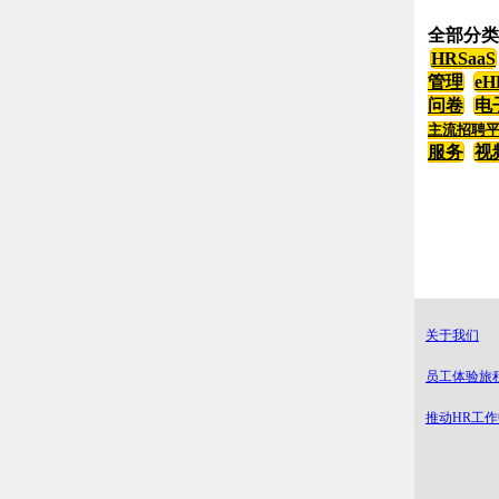
全部分类
HRSaaS
管理
eH
问卷
电
主流招聘
服务
视
关于我们
员工体验旅
推动HR工作