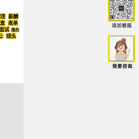
管理
薪酬
查
表单
I面试
海外
公
猎头