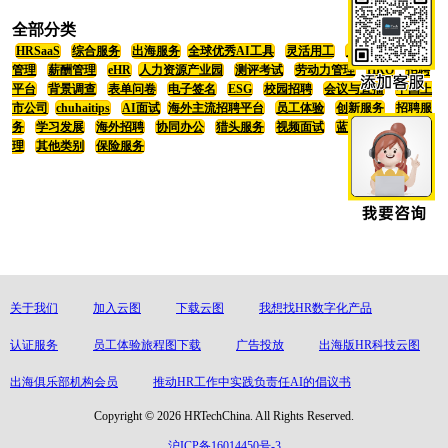
全部分类
HRSaaS
综合服务
出海服务
全球优秀AI工具
灵活用工
员工福利
招聘
管理
薪酬管理
eHR
人力资源产业园
测评考试
劳动力管理
HRO
招聘
平台
背景调查
表单问卷
电子签名
ESG
校园招聘
会议与直播
中国上
市公司
chuhaitips
AI面试
海外主流招聘平台
员工体验
创新服务
招聘服
务
学习发展
海外招聘
协同办公
猎头服务
视频面试
蓝领招聘
绩效管
理
其他类别
保险服务
关于我们
加入云图
下载云图
我想找HR数字化产品
认证服务
员工体验旅程图下载
广告投放
出海版HR科技云图
出海俱乐部机构会员
推动HR工作中实践负责任AI的倡议书
Copyright © 2026 HRTechChina. All Rights Reserved.
沪ICP备16014450号-3