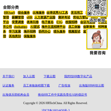
全部分类
HRSaaS
综合服务
出海服务
全球优秀AI工具
灵活用工
员工福利
招聘
管理
薪酬管理
eHR
人力资源产业园
测评考试
劳动力管理
HRO
招聘
平台
背景调查
表单问卷
电子签名
ESG
校园招聘
会议与直播
中国上
市公司
chuhaitips
AI面试
海外主流招聘平台
员工体验
创新服务
招聘服
务
学习发展
海外招聘
协同办公
猎头服务
视频面试
蓝领招聘
绩效管
理
其他类别
保险服务
关于我们
加入云图
下载云图
我想找HR数字化产品
认证服务
员工体验旅程图下载
广告投放
出海版HR科技云图
出海俱乐部机构会员
推动HR工作中实践负责任AI的倡议书
Copyright © 2026 HRTechChina. All Rights Reserved.
沪ICP备16014450号-3