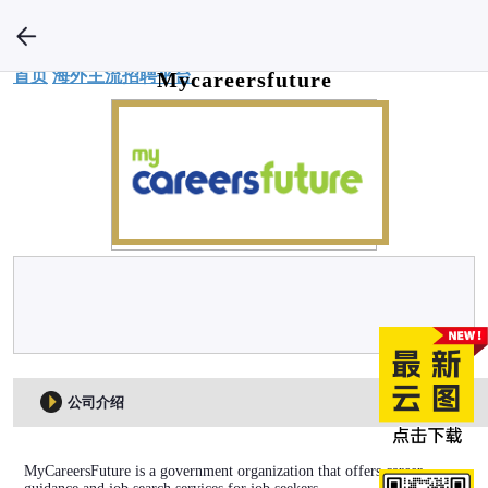
首页
海外主流招聘平台
Mycareersfuture
公司介绍
MyCareersFuture is a government organization that offers career