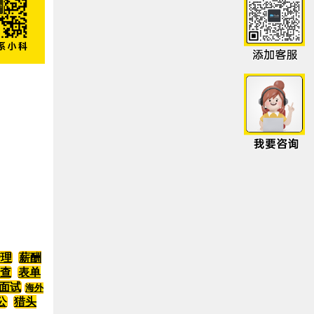
管理
薪酬
查
表单
I面试
海外
公
猎头