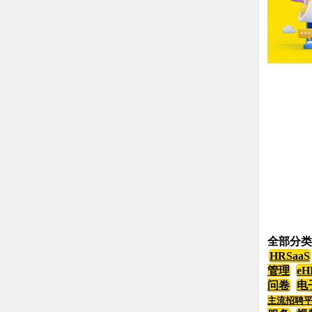
全部分类
HRSaaS
管理
eH
问卷
电
主流招聘