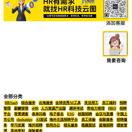
全部分类
HRSaaS
综合服务
出海服务
全球优秀AI工具
灵活用工
员工福利
招聘
管理
薪酬管理
eHR
人力资源产业园
测评考试
劳动力管理
HRO
招聘
平台
背景调查
表单问卷
电子签名
ESG
校园招聘
会议与直播
中国上
市公司
chuhaitips
AI面试
海外主流招聘平台
员工体验
创新服务
招聘服
务
学习发展
海外招聘
协同办公
猎头服务
视频面试
蓝领招聘
绩效管
理
其他类别
保险服务