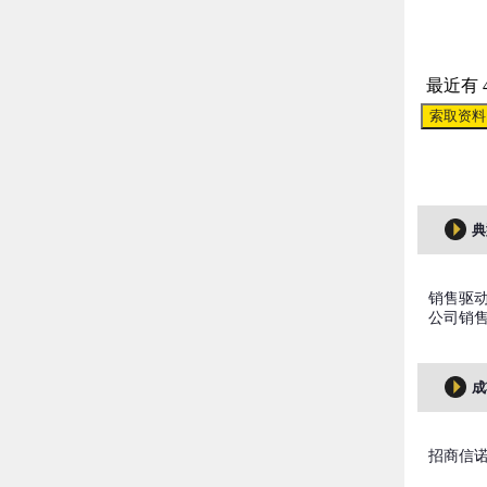
最近有 
索取资料
典
销售驱
公司销
成
招商信