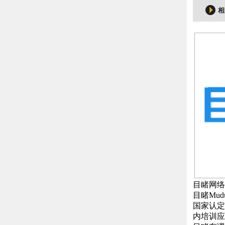
相
目睹网络
目睹Mu
国家认定
内培训应