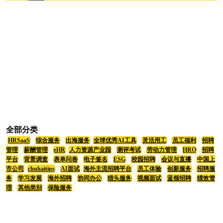
全部分类
HRSaaS
综合服务
出海服务
全球优秀AI工具
灵活用工
员工福利
招聘
管理
薪酬管理
eHR
人力资源产业园
测评考试
劳动力管理
HRO
招聘
平台
背景调查
表单问卷
电子签名
ESG
校园招聘
会议与直播
中国上
市公司
chuhaitips
AI面试
海外主流招聘平台
员工体验
创新服务
招聘服
务
学习发展
海外招聘
协同办公
猎头服务
视频面试
蓝领招聘
绩效管
理
其他类别
保险服务