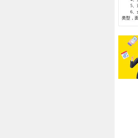
5、邀
6、企
类型，