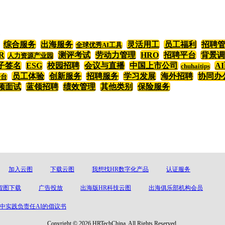
综合服务
出海服务
灵活用工
员工福利
招聘
全球优秀AI工具
R
测评考试
劳动力管理
HRO
招聘平台
背景调
人力资源产业园
子签名
ESG
校园招聘
会议与直播
中国上市公司
A
chuhaitips
员工体验
创新服务
招聘服务
学习发展
海外招聘
协同办
平台
频面试
蓝领招聘
绩效管理
其他类别
保险服务
加入云图
下载云图
我想找HR数字化产品
认证服务
程图下载
广告投放
出海版HR科技云图
出海俱乐部机构会员
中实践负责任AI的倡议书
Copyright © 2026 HRTechChina. All Rights Reserved.