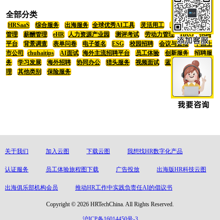
全部分类
HRSaaS
综合服务
出海服务
全球优秀AI工具
灵活用工
员工福利
招聘
管理
薪酬管理
eHR
人力资源产业园
测评考试
劳动力管理
HRO
招聘
平台
背景调查
表单问卷
电子签名
ESG
校园招聘
会议与直播
中国上
市公司
chuhaitips
AI面试
海外主流招聘平台
员工体验
创新服务
招聘服
务
学习发展
海外招聘
协同办公
猎头服务
视频面试
蓝领招聘
绩效管
理
其他类别
保险服务
关于我们
加入云图
下载云图
我想找HR数字化产品
认证服务
员工体验旅程图下载
广告投放
出海版HR科技云图
出海俱乐部机构会员
推动HR工作中实践负责任AI的倡议书
Copyright © 2026 HRTechChina. All Rights Reserved.
沪ICP备16014450号-3