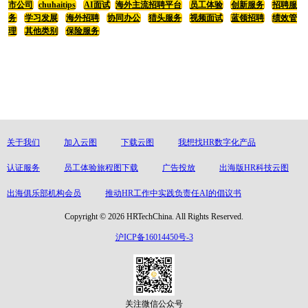
市公司
chuhaitips
AI面试
海外主流招聘平台
员工体验
创新服务
招聘服
务
学习发展
海外招聘
协同办公
猎头服务
视频面试
蓝领招聘
绩效管
理
其他类别
保险服务
关于我们
加入云图
下载云图
我想找HR数字化产品
认证服务
员工体验旅程图下载
广告投放
出海版HR科技云图
出海俱乐部机构会员
推动HR工作中实践负责任AI的倡议书
Copyright © 2026 HRTechChina. All Rights Reserved.
沪ICP备16014450号-3
关注微信公众号