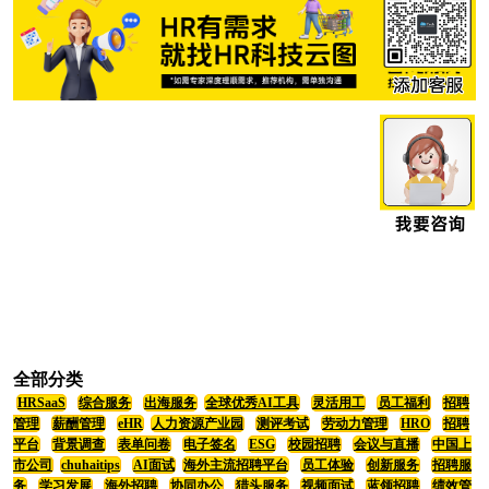
全部分类
HRSaaS
综合服务
出海服务
全球优秀AI工具
灵活用工
员工福利
招聘
管理
薪酬管理
eHR
人力资源产业园
测评考试
劳动力管理
HRO
招聘
平台
背景调查
表单问卷
电子签名
ESG
校园招聘
会议与直播
中国上
市公司
chuhaitips
AI面试
海外主流招聘平台
员工体验
创新服务
招聘服
务
学习发展
海外招聘
协同办公
猎头服务
视频面试
蓝领招聘
绩效管