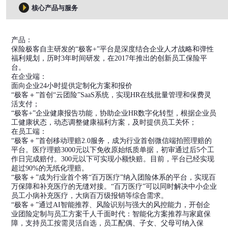
核心产品与服务
产品：
保险极客自主研发的“极客+”平台是深度结合企业人才战略和弹性
福利规划，历时3年时间研发，在2017年推出的创新员工保险平
台。
在企业端：
面向企业24小时提供定制化方案和报价
“极客＋”首创“云团险”SaaS系统，实现HR在线批量管理和保费灵
活支付；
“极客+”企业健康报告功能，协助企业HR数字化转型，根据企业员
工健康状态，动态调整健康福利方案，及时提供员工关怀；
在员工端：
“极客＋”首创移动理赔2.0服务，成为行业首创微信端拍照理赔的
平台。医疗理赔3000元以下免收原始纸质单据，初审通过后5个工
作日完成赔付。300元以下可实现小额快赔。目前，平台已经实现
超过90%的无纸化理赔。
“极客＋”成为行业首个将“百万医疗”纳入团险体系的平台，实现百
万保障和补充医疗的无缝对接。“百万医疗”可以同时解决中小企业
员工小病补充医疗，大病百万级报销等综合需求。
“极客＋”通过AI智能推荐、风险识别与强大的风控能力，开创企
业团险定制与员工方案千人千面时代：智能化方案推荐与家庭保
障，支持员工按需灵活自选，员工配偶、子女、父母可纳入保