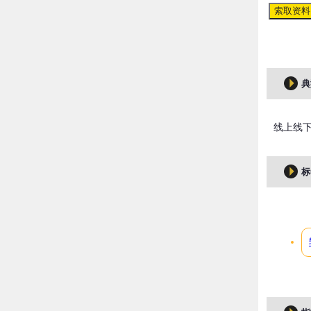
索取资料
典
线上线
标