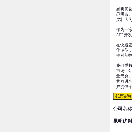
昆明优创
昆明市
展壮大为
作为一
APP开
在快速
化转型
持对新
我们秉持
市场中
量无穷
共同进
户提供
我想咨询
公司名称
昆明优创