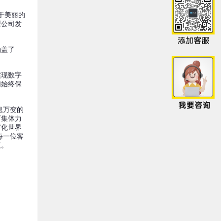
于美丽的
型公司发
涵盖了
实现数字
们始终保
息万变的
可集体力
字化世界
每一位客
值。