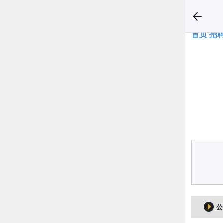
首页
招
公