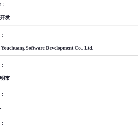
称：
开发
：
Youchuang Software Development Co., Ltd.
：
明市
：
人
：