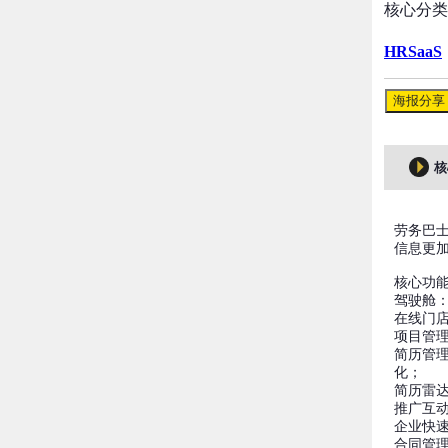
核心分类
HRSaaS
海报分享
核
劳务巴士
信息更
核心功
驾驶舱：
在线门
项目管
简历管
化；
简历雷
推广互
企业快
合同管