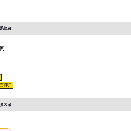
系信息
网
度调研
务区域