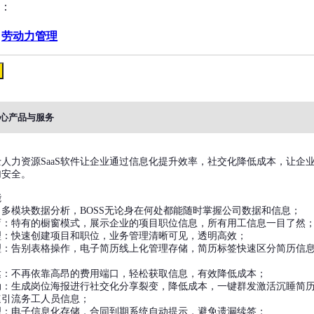
：
劳动力管理
心产品与服务
人力资源SaaS软件让企业通过信息化提升效率，社交化降低成本，让企
加安全。
能
多模块数据分析，BOSS无论身在何处都能随时掌握公司数据和信息；
店：特有的橱窗模式，展示企业的项目职位信息，所有用工信息一目了然
理：快速创建项目和职位，业务管理清晰可见，透明高效；
理：告别表格操作，电子简历线上化管理存储，简历标签快速区分简历信
达：不再依靠高昂的费用端口，轻松获取信息，有效降低成本；
动：生成岗位海报进行社交化分享裂变，降低成本，一键群发激活沉睡简
速引流务工人员信息；
理：电子信息化存储，合同到期系统自动提示，避免遗漏续签；