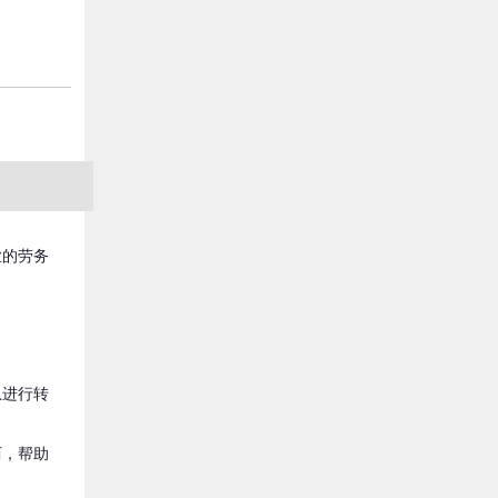
业的劳务
；
息进行转
历，帮助