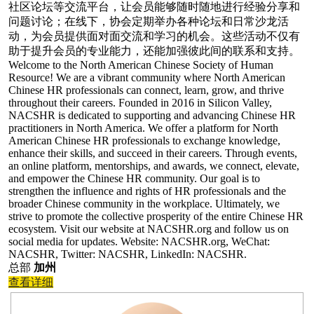
社区论坛等交流平台，让会员能够随时随地进行经验分享和
问题讨论；在线下，协会定期举办各种论坛和日常沙龙活
动，为会员提供面对面交流和学习的机会。这些活动不仅有
助于提升会员的专业能力，还能加强彼此间的联系和支持。
Welcome to the North American Chinese Society of Human
Resource! We are a vibrant community where North American
Chinese HR professionals can connect, learn, grow, and thrive
throughout their careers. Founded in 2016 in Silicon Valley,
NACSHR is dedicated to supporting and advancing Chinese HR
practitioners in North America. We offer a platform for North
American Chinese HR professionals to exchange knowledge,
enhance their skills, and succeed in their careers. Through events,
an online platform, mentorships, and awards, we connect, elevate,
and empower the Chinese HR community. Our goal is to
strengthen the influence and rights of HR professionals and the
broader Chinese community in the workplace. Ultimately, we
strive to promote the collective prosperity of the entire Chinese HR
ecosystem. Visit our website at NACSHR.org and follow us on
social media for updates. Website: NACSHR.org, WeChat:
NACSHR, Twitter: NACSHR, LinkedIn: NACSHR.
总部
加州
查看详细