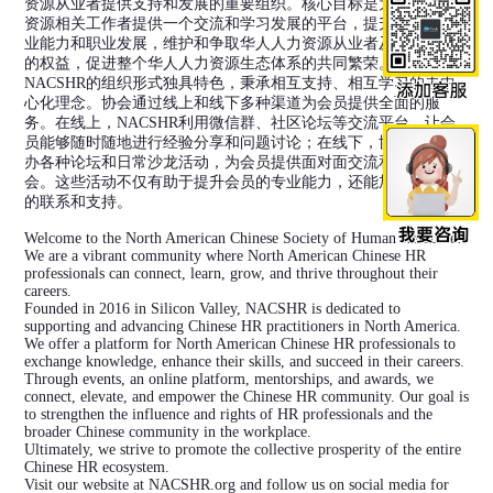
资源从业者提供支持和发展的重要组织。核心目标是为华人人力
资源相关工作者提供一个交流和学习发展的平台，提升他们的专
业能力和职业发展，维护和争取华人人力资源从业者及职场华人
的权益，促进整个华人人力资源生态体系的共同繁荣。
NACSHR的组织形式独具特色，秉承相互支持、相互学习的去中
心化理念。协会通过线上和线下多种渠道为会员提供全面的服
务。在线上，NACSHR利用微信群、社区论坛等交流平台，让会
员能够随时随地进行经验分享和问题讨论；在线下，协会定期举
办各种论坛和日常沙龙活动，为会员提供面对面交流和学习的机
会。这些活动不仅有助于提升会员的专业能力，还能加强彼此间
的联系和支持。
Welcome to the North American Chinese Society of Human Resource!
We are a vibrant community where North American Chinese HR
professionals can connect, learn, grow, and thrive throughout their
careers.
Founded in 2016 in Silicon Valley, NACSHR is dedicated to
supporting and advancing Chinese HR practitioners in North America.
We offer a platform for North American Chinese HR professionals to
exchange knowledge, enhance their skills, and succeed in their careers.
Through events, an online platform, mentorships, and awards, we
connect, elevate, and empower the Chinese HR community. Our goal is
to strengthen the influence and rights of HR professionals and the
broader Chinese community in the workplace.
Ultimately, we strive to promote the collective prosperity of the entire
Chinese HR ecosystem.
Visit our website at NACSHR.org and follow us on social media for