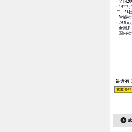
· 全国
· 19
二、51
· 智能
· 29
· 全国
· 国内
最近有 
索取资料
成