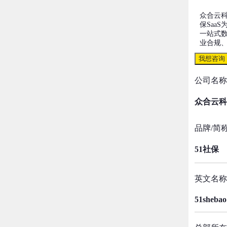
众合云科
保Saa
一站式
业合规
我想咨询
公司名称
众合云科
品牌/简
51社保
英文名称
51shebao