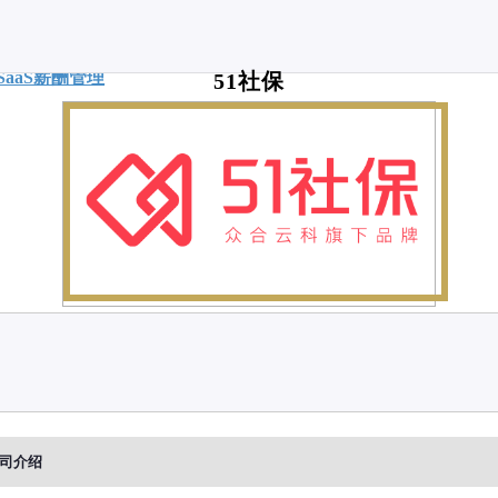
SaaS
薪酬管理
51社保
司介绍