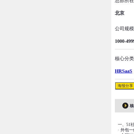
总部所在
北京
公司规模
1000-49
核心分类
HRSaaS
海报分享
核
一、51
· 外包