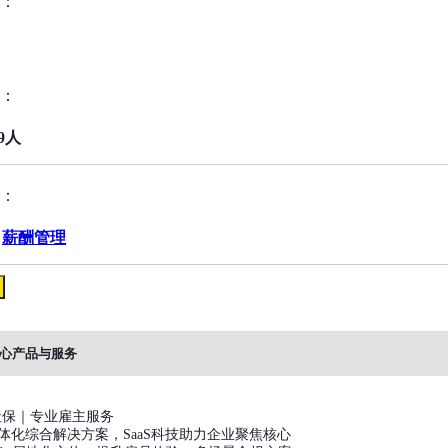
：
：
99人
：
薪酬管理
心产品与服务
社保｜专业雇主服务
一体化综合解决方案，SaaS科技助力企业聚焦核心